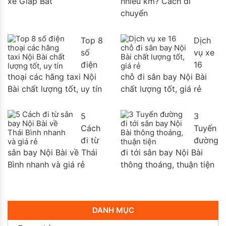
xe Giáp Bát
nhiêu km? Cách di
chuyển
Top 8
Dịch
số
vụ xe
điện
16
thoại các hãng taxi Nội
chỗ đi sân bay Nội Bài
Bài chất lượng tốt, uy tín
chất lượng tốt, giá rẻ
5
3
Cách
Tuyến
đi từ
đường
sân bay Nội Bài về Thái
đi tới sân bay Nội Bài
Bình nhanh và giá rẻ
thông thoáng, thuận tiện
DANH MỤC