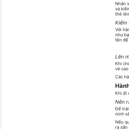
Nhân v
và kiểm
thẻ lê
Kiểm 
Với hà
như bạ
tên để
Lên 
Khi ch
vé cao
Các hà
Hành
Khi đi
Nên r
Để trá
ninh s
Nếu qu
ra sân