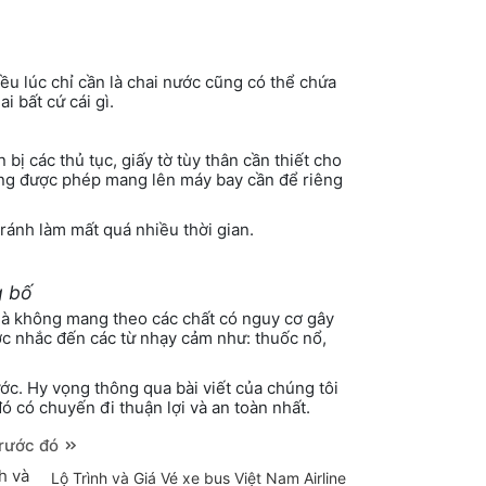
iều lúc chỉ cần là chai nước cũng có thể chứa
i bất cứ cái gì.
n bị các thủ tục, giấy tờ tùy thân cần thiết cho
ông được phép mang lên máy bay cần để riêng
Tránh làm mất quá nhiều thời gian.
g bố
 là không mang theo các chất có nguy cơ gây
ợc nhắc đến các từ nhạy cảm như: thuốc nổ,
ước. Hy vọng thông qua bài viết của chúng tôi
đó có chuyến đi thuận lợi và an toàn nhất.
trước đó
Lộ Trình và Giá Vé xe bus Việt Nam Airline