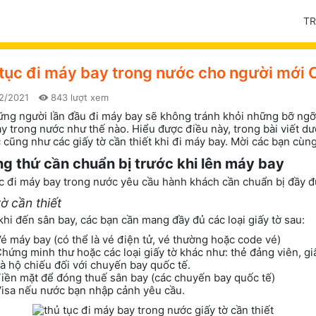
T
tục đi máy bay trong nước cho người mới 
2/2021
843 lượt xem
ững người lần đầu đi máy bay sẽ không tránh khỏi những bỡ ngỡ v
y trong nước như thế nào. Hiểu được điều này, trong bài viết dưới
c cũng như các giấy tờ cần thiết khi đi máy bay. Mời các bạn cùng
g thứ cần chuẩn bị trước khi lên máy bay
c đi máy bay trong nước yêu cầu hành khách cần chuẩn bị đầy đủ 
ờ cần thiết
khi đến sân bay, các bạn cần mang đầy đủ các loại giấy tờ sau:
é máy bay (có thể là vé điện tử, vé thường hoặc code vé)
hứng minh thư hoặc các loại giấy tờ khác như: thẻ đảng viên, g
à hộ chiếu đối với chuyến bay quốc tế.
iền mặt để đóng thuế sân bay (các chuyến bay quốc tế)
isa nếu nước bạn nhập cảnh yêu cầu.