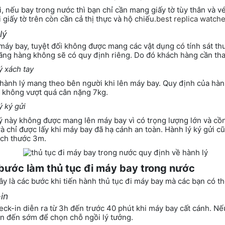
i, nếu bay trong nước thì bạn chỉ cần mang giấy tờ tùy thân và 
i giấy tờ trên còn cần cả thị thực và hộ chiếu.
best replica watche
lý
 máy bay, tuyệt đối không được mang các vật dụng có tính sát th
ãng hàng không sẽ có quy định riêng. Do đó khách hàng cần th
ý xách tay
 hành lý mang theo bên người khi lên máy bay. Quy định của hành
 không vượt quá cân nặng 7kg.
ý ký gửi
ý này không được mang lên máy bay vì có trọng lượng lớn và cồ
và chỉ được lấy khi máy bay đã hạ cánh an toàn. Hành lý ký gửi
ích thước 3m.
bước làm thủ tục đi máy bay trong nước
ây là các bước khi tiến hành thủ tục đi máy bay mà các bạn có t
in
eck-in diễn ra từ 3h đến trước 40 phút khi máy bay cất cánh. Nếu
n đến sớm để chọn chỗ ngồi lý tưởng.