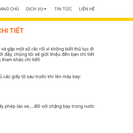
RANG CHỦ
DỊCH VỤ
TIN TỨC
LIÊN HỆ
CHI TIẾT
à gặp một số rắc rối vì không biết thủ tục đi
 đây, chúng tôi sẽ giới thiệu đến bạn chi tiết
 tham khảo chi tiết!
các giấy tờ sau trước khi lên máy bay:
iấy phép láo xe,…đối với chặng bay trong nước