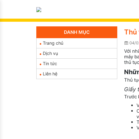
Thủ 
DANH MỤC
Trang chủ
04/0
Với nh
Dịch vụ
máy ba
thủ tụ
Tin tức
Nhữn
Liên hệ
Thủ tụ
Giấy t
Trước 
V
C
v
T
V