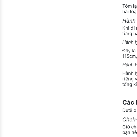
Tóm lạ
hai loạ
Hành 
Khi đi
từng h
Hành l
Đây là
115cm,
Hành l
Hành l
riêng 
tổng k
Các 
Dưới đ
Chek-
Giờ ch
bạn nê