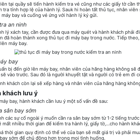
iên tại quầy sẽ tiến hành kiểm tra vé cũng như các giấy tờ cần t
 tra tính hợp lệ của hành lý. Sauk hi hoàn tất thủ tục, nhân viên 
n máy bay và cuống vé ứng với hành lý ký gửi.
tra an ninh
nh lý xách tay, cần được đưa qua máy quét và hành khách phải đ
n đã hoàn thành xong thủ tục đi máy bay trong nước. Tiếp theo, 
 lên máy bay.
máy bay
uẩn bị đến giờ lên máy bay, nhân viên của hãng hàng không sẽ
 sẽ vào trước. Sau đó là người khuyết tật và người có trẻ em đi 
nh khách còn lại sẽ xếp hàng và nhân viên của hãng hàng không
 khách lưu ý
 máy bay, hành khách cần lưu ý một số vấn đề sau:
a sân bay sớm
nh các sự cố ngoài ý muốn cần ra sân bay sớm từ 1-2 tiếng trướ
ẽ mất nhiều thời gian để kiểm tra hành lý, giấy tờ,…cho hành khá
á thời gian quy định có thể vé của bạn sẽ mất giá trị và phải mua
 bay sớm để chủ động hơn trong mọi tình huống.