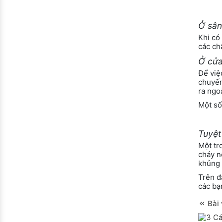
Ở sân
Khi có
các ch
Ở cửa
Để việc
chuyến
ra ngoà
Một số
Tuyệt
Một tr
cháy n
khủng 
Trên đ
các bạ
Bài 