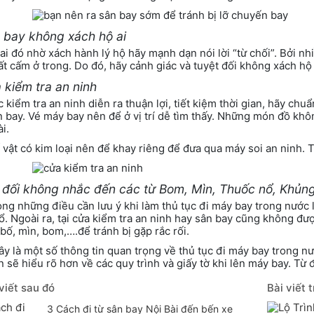
 bay không xách hộ ai
 ai đó nhờ xách hành lý hộ hãy mạnh dạn nói lời “từ chối”. Bởi nh
ất cấm ở trong. Do đó, hãy cảnh giác và tuyệt đối không xách hộ a
 kiểm tra an ninh
 kiểm tra an ninh diễn ra thuận lợi, tiết kiệm thời gian, hãy chuẩ
 bay. Vé máy bay nên để ở vị trí dễ tìm thấy. Những món đồ kh
i.
 vật có kim loại nên để khay riêng để đưa qua máy soi an ninh. 
 đối không nhắc đến các từ Bom, Mìn, Thuốc nổ, Khủn
ong những điều cần lưu ý khi làm thủ tục đi máy bay trong nước
ổ. Ngoài ra, tại cửa kiểm tra an ninh hay sân bay cũng không đư
bố, mìn, bom,….để tránh bị gặp rắc rối.
ây là một số thông tin quan trọng về thủ tục đi máy bay trong n
n sẽ hiểu rõ hơn về các quy trình và giấy tờ khi lên máy bay. Từ 
viết sau đó
Bài viết 
3 Cách đi từ sân bay Nội Bài đến bến xe